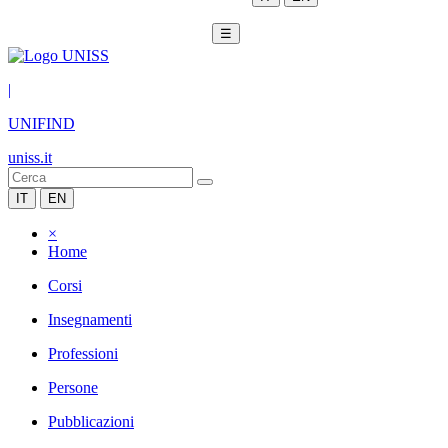
☰
|
UNIFIND
uniss.it
IT
EN
×
Home
Corsi
Insegnamenti
Professioni
Persone
Pubblicazioni