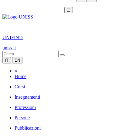
☰
|
UNIFIND
uniss.it
IT
EN
×
Home
Corsi
Insegnamenti
Professioni
Persone
Pubblicazioni