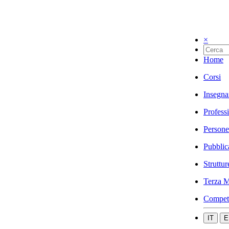
×
Home
Corsi
Insegna
Profess
Persone
Pubblic
Struttur
Terza M
Compet
IT
E