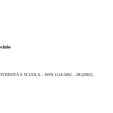
ocinio
 - In: UNIVERSITÀ E SCUOLA. - ISSN 1124-5492. - 2R:(2002).