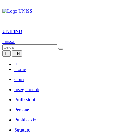
|
UNIFIND
uniss.it
IT
EN
×
Home
Corsi
Insegnamenti
Professioni
Persone
Pubblicazioni
Strutture