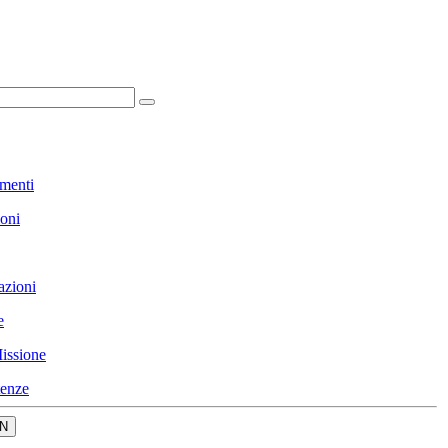
menti
ioni
azioni
e
issione
enze
N