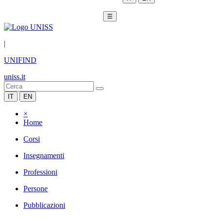
☰
|
UNIFIND
uniss.it
IT
EN
×
Home
Corsi
Insegnamenti
Professioni
Persone
Pubblicazioni