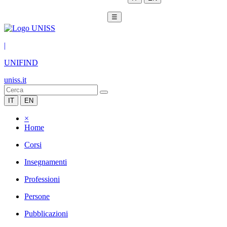
☰
|
UNIFIND
uniss.it
IT
EN
×
Home
Corsi
Insegnamenti
Professioni
Persone
Pubblicazioni