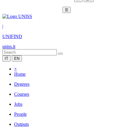
☰
|
UNIFIND
uniss.it
IT
EN
×
Home
Degrees
Courses
Jobs
People
Outputs