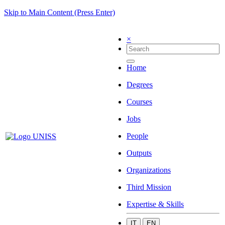
Skip to Main Content (Press Enter)
×
Home
Degrees
Courses
Jobs
People
Outputs
Organizations
Third Mission
Expertise & Skills
IT
EN