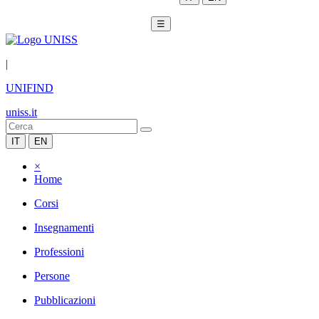
☰
|
UNIFIND
uniss.it
IT
EN
×
Home
Corsi
Insegnamenti
Professioni
Persone
Pubblicazioni