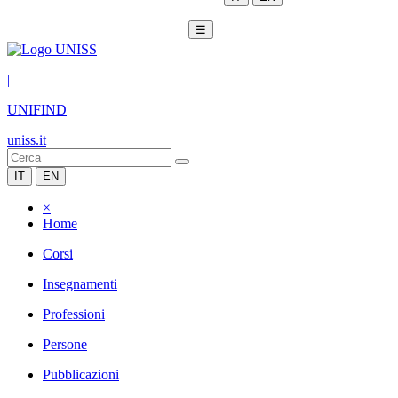
☰
|
UNIFIND
uniss.it
IT
EN
×
Home
Corsi
Insegnamenti
Professioni
Persone
Pubblicazioni