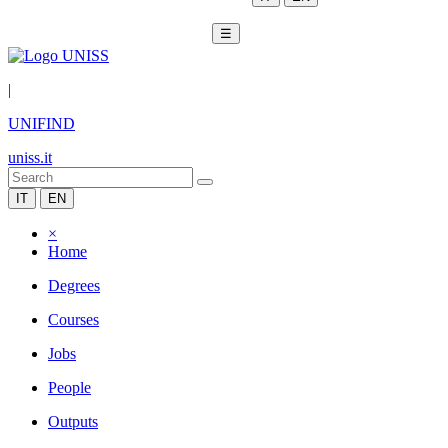
☰
|
UNIFIND
uniss.it
IT
EN
×
Home
Degrees
Courses
Jobs
People
Outputs