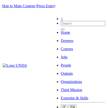
Skip to Main Content (Press Enter)
×
Home
Degrees
Courses
Jobs
People
Outputs
Organizations
Third Mission
Expertise & Skills
IT
EN