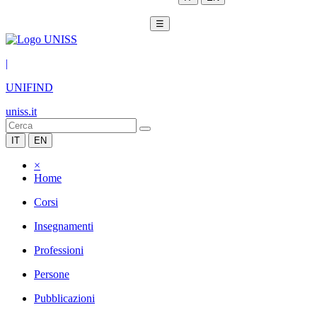
☰
|
UNIFIND
uniss.it
IT
EN
×
Home
Corsi
Insegnamenti
Professioni
Persone
Pubblicazioni