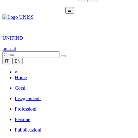
☰
|
UNIFIND
uniss.it
IT
EN
×
Home
Corsi
Insegnamenti
Professioni
Persone
Pubblicazioni