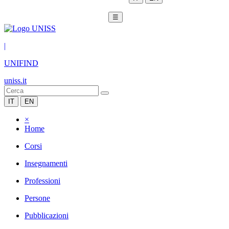
☰
|
UNIFIND
uniss.it
IT
EN
×
Home
Corsi
Insegnamenti
Professioni
Persone
Pubblicazioni