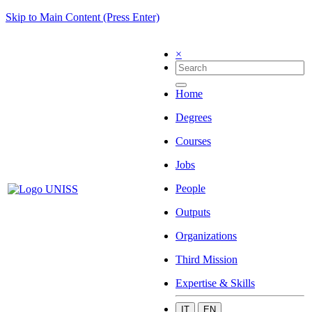
Skip to Main Content (Press Enter)
×
Home
Degrees
Courses
Jobs
People
Outputs
Organizations
Third Mission
Expertise & Skills
IT
EN