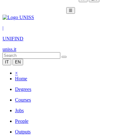
☰
|
UNIFIND
uniss.it
IT
EN
×
Home
Degrees
Courses
Jobs
People
Outputs