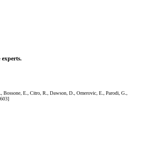
 experts.
, Bossone, E., Citro, R., Dawson, D., Omerovic, E., Parodi, G.,
2603]