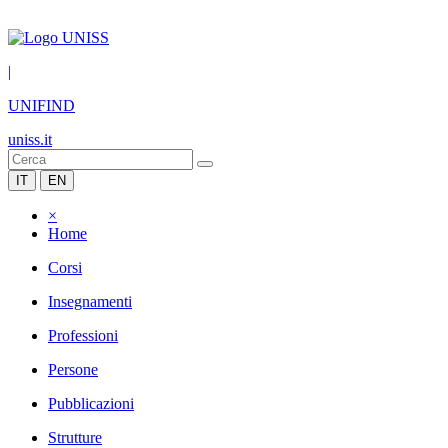
|
UNIFIND
uniss.it
IT
EN
×
Home
Corsi
Insegnamenti
Professioni
Persone
Pubblicazioni
Strutture