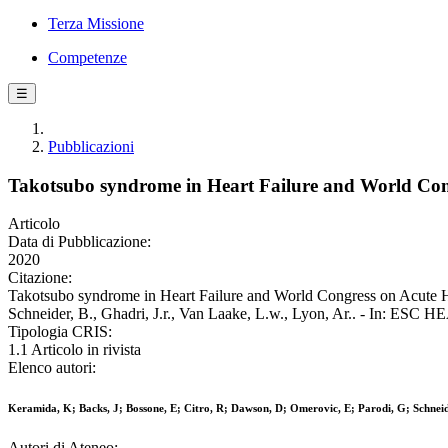
Terza Missione
Competenze
☰
Pubblicazioni
Takotsubo syndrome in Heart Failure and World Congr
Articolo
Data di Pubblicazione:
2020
Citazione:
Takotsubo syndrome in Heart Failure and World Congress on Acute Hear
Schneider, B., Ghadri, J.r., Van Laake, L.w., Lyon, Ar.. - In: ES
Tipologia CRIS:
1.1 Articolo in rivista
Elenco autori:
Keramida, K; Backs, J; Bossone, E; Citro, R; Dawson, D; Omerovic, E; Parodi, G; Schneid
Autori di Ateneo: