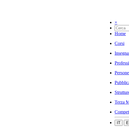
×
Home
Corsi
Insegna
Profess
Persone
Pubblic
Struttur
Terza M
Compet
IT
E