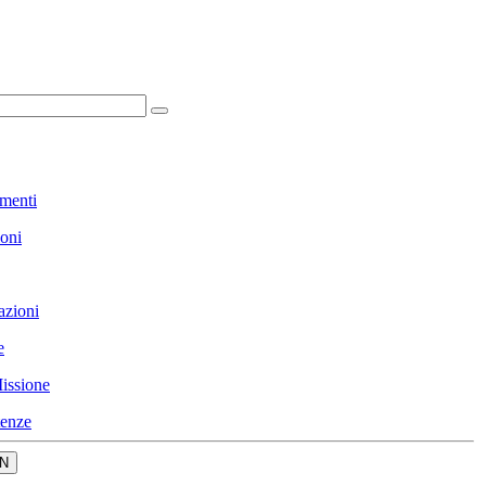
menti
ioni
azioni
e
issione
enze
N