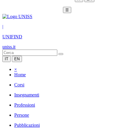
☰
|
UNIFIND
uniss.it
IT
EN
×
Home
Corsi
Insegnamenti
Professioni
Persone
Pubblicazioni