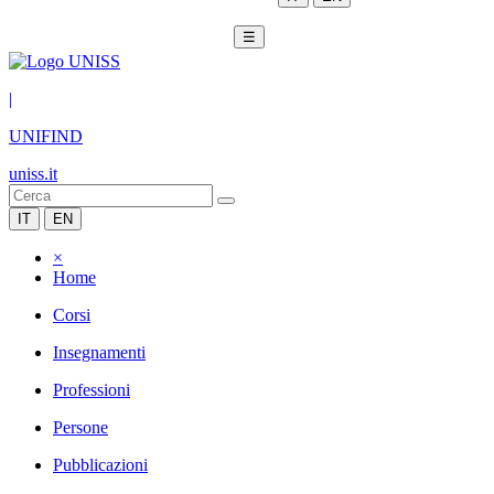
☰
|
UNIFIND
uniss.it
IT
EN
×
Home
Corsi
Insegnamenti
Professioni
Persone
Pubblicazioni