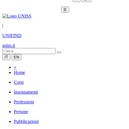
☰
|
UNIFIND
uniss.it
IT
EN
×
Home
Corsi
Insegnamenti
Professioni
Persone
Pubblicazioni