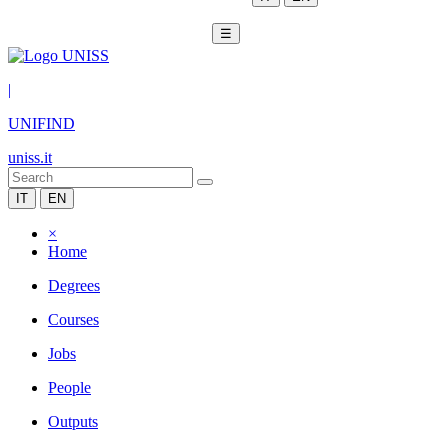
☰
|
UNIFIND
uniss.it
IT
EN
×
Home
Degrees
Courses
Jobs
People
Outputs