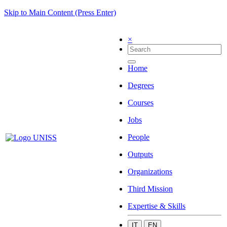
Skip to Main Content (Press Enter)
×
Home
Degrees
Courses
Jobs
People
Outputs
Organizations
Third Mission
Expertise & Skills
IT
EN