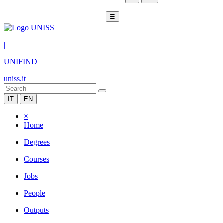
☰
|
UNIFIND
uniss.it
IT
EN
×
Home
Degrees
Courses
Jobs
People
Outputs