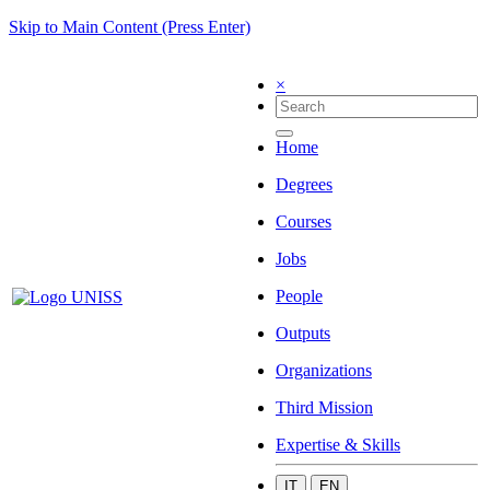
Skip to Main Content (Press Enter)
×
Home
Degrees
Courses
Jobs
People
Outputs
Organizations
Third Mission
Expertise & Skills
IT
EN