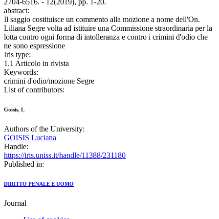
2704-6516. - 12(2019), pp. 1-20.
abstract:
Il saggio costituisce un commento alla mozione a nome dell'On.
Liliana Segre volta ad istituire una Commissione straordinaria per la
lotta contro ogni forma di intolleranza e contro i crimini d'odio che
ne sono espressione
Iris type:
1.1 Articolo in rivista
Keywords:
crimini d'odio/mozione Segre
List of contributors:
Goisis, L
Authors of the University:
GOISIS Luciana
Handle:
https://iris.uniss.it/handle/11388/231180
Published in:
DIRITTO PENALE E UOMO
Journal