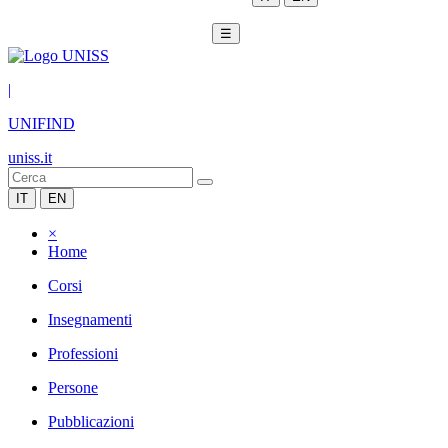
☰
|
UNIFIND
uniss.it
IT
EN
×
Home
Corsi
Insegnamenti
Professioni
Persone
Pubblicazioni