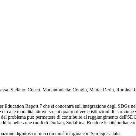
a, Stefano; Cocco, Mariantonietta; Congiu, Marta; Deriu, Romina; Ghib
r Education Report 7 che si concentra sull'integrazione degli SDGs nell
rie circa le modalità attraverso cui quattro diverse istituzioni di istruzi
rca del problema può permettere di contribuire al raggiungimento dell'S
dito nelle zone rurali di Durban, Sudafrica. Rendere le città indiane inclu
cupazione dignitosa in una comunità marginale in Sardegna, Italia.