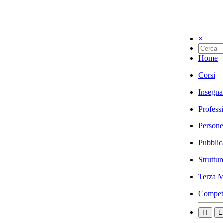
×
Home
Corsi
Insegna
Profess
Persone
Pubblic
Struttur
Terza M
Compet
IT
E