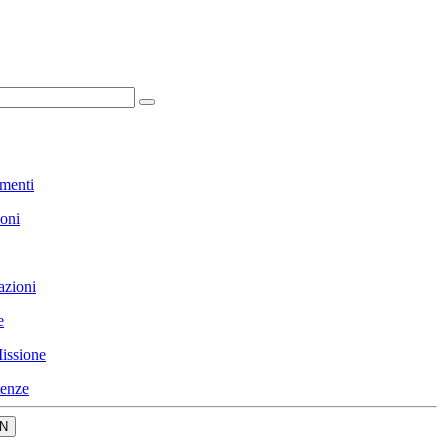
menti
ioni
azioni
e
issione
enze
N