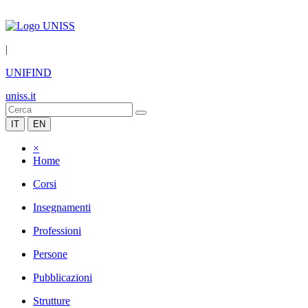
|
UNIFIND
uniss.it
IT
EN
×
Home
Corsi
Insegnamenti
Professioni
Persone
Pubblicazioni
Strutture