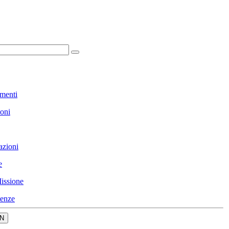
menti
ioni
azioni
e
issione
enze
N