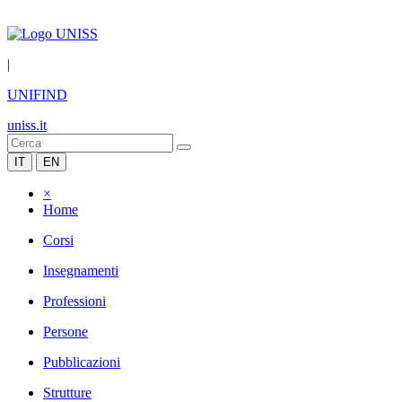
|
UNIFIND
uniss.it
IT
EN
×
Home
Corsi
Insegnamenti
Professioni
Persone
Pubblicazioni
Strutture