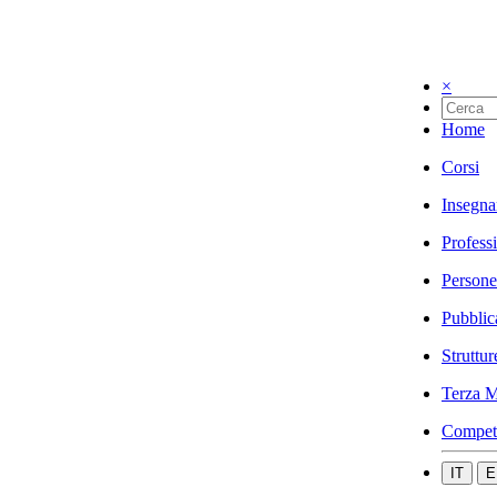
×
Home
Corsi
Insegna
Profess
Persone
Pubblic
Struttur
Terza M
Compet
IT
E