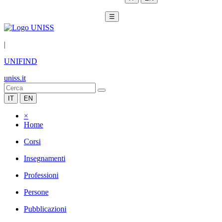
☰
|
UNIFIND
uniss.it
IT
EN
×
Home
Corsi
Insegnamenti
Professioni
Persone
Pubblicazioni