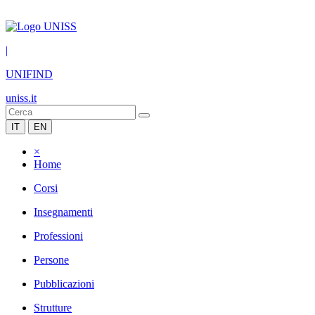
|
UNIFIND
uniss.it
IT
EN
×
Home
Corsi
Insegnamenti
Professioni
Persone
Pubblicazioni
Strutture