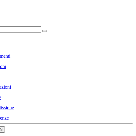
menti
ioni
azioni
e
issione
enze
N