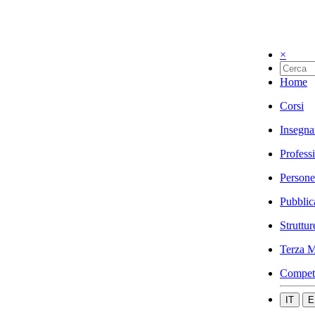
×
Home
Corsi
Insegna
Profess
Persone
Pubblic
Struttur
Terza M
Compet
IT
E