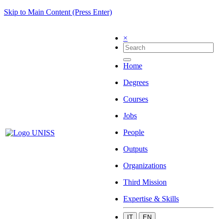
Skip to Main Content (Press Enter)
×
Home
Degrees
Courses
Jobs
People
Outputs
Organizations
Third Mission
Expertise & Skills
IT
EN