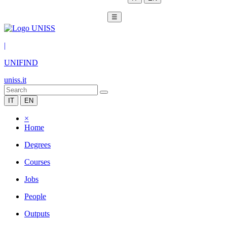
☰
|
UNIFIND
uniss.it
IT
EN
×
Home
Degrees
Courses
Jobs
People
Outputs