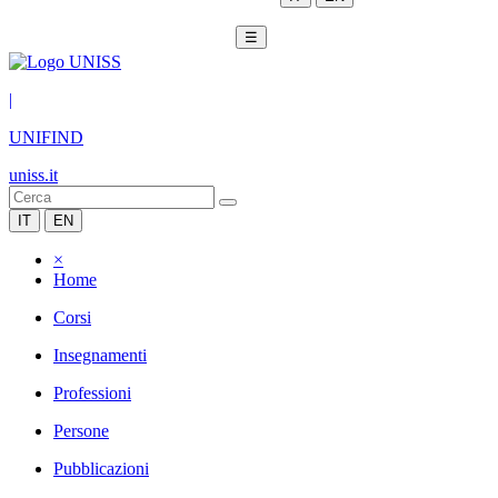
☰
|
UNIFIND
uniss.it
IT
EN
×
Home
Corsi
Insegnamenti
Professioni
Persone
Pubblicazioni