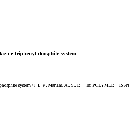
dazole-triphenylphosphite system
lphosphite system / I. I., P., Mariani, A., S., R.. - In: POLYMER. - I