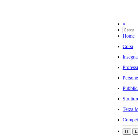
×
Home
Corsi
Insegna
Profess
Persone
Pubblic
Struttur
Terza M
Compet
IT
E