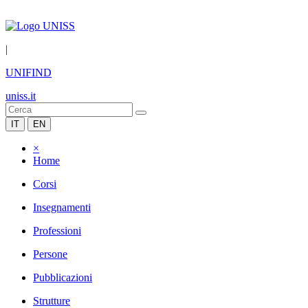
|
UNIFIND
uniss.it
IT
EN
×
Home
Corsi
Insegnamenti
Professioni
Persone
Pubblicazioni
Strutture