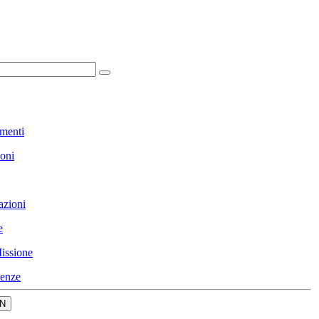
menti
ioni
azioni
e
issione
enze
N