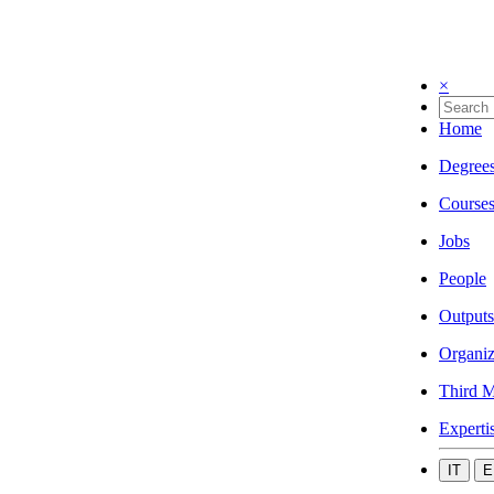
×
Home
Degree
Course
Jobs
People
Outputs
Organiz
Third M
Experti
IT
E