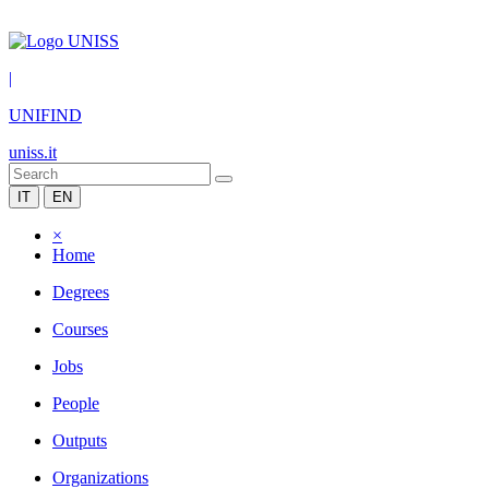
|
UNIFIND
uniss.it
IT
EN
×
Home
Degrees
Courses
Jobs
People
Outputs
Organizations