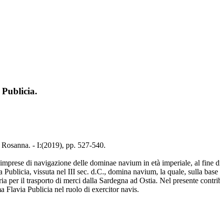
 Publicia.
 Rosanna. - I:(2019), pp. 527-540.
e imprese di navigazione delle dominae navium in età imperiale, al fine d
a Publicia, vissuta nel III sec. d.C., domina navium, la quale, sulla base
ia per il trasporto di merci dalla Sardegna ad Ostia. Nel presente contribu
 Flavia Publicia nel ruolo di exercitor navis.