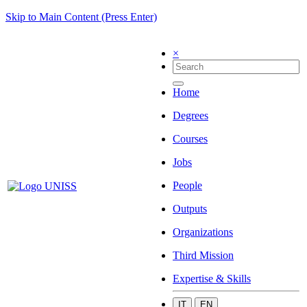
Skip to Main Content (Press Enter)
×
Home
Degrees
Courses
Jobs
People
Outputs
Organizations
Third Mission
Expertise & Skills
IT
EN