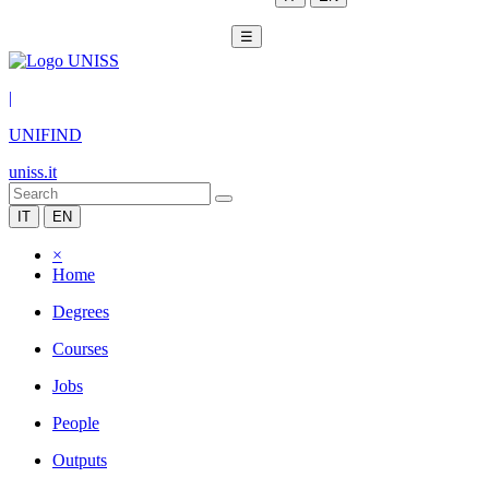
☰
|
UNIFIND
uniss.it
IT
EN
×
Home
Degrees
Courses
Jobs
People
Outputs