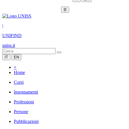
☰
|
UNIFIND
uniss.it
IT
EN
×
Home
Corsi
Insegnamenti
Professioni
Persone
Pubblicazioni