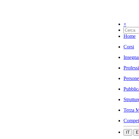
×
Home
Corsi
Insegna
Profess
Persone
Pubblic
Struttur
Terza M
Compet
IT
E