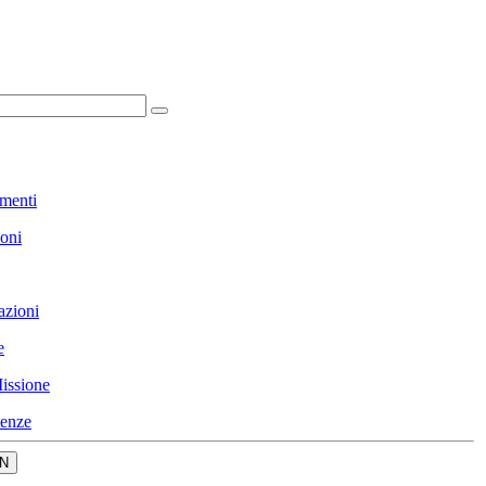
menti
ioni
azioni
e
issione
enze
N