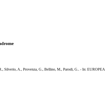
yndrome
ro, R., Silverio, A., Provenza, G., Bellino, M., Parodi, G.. - In