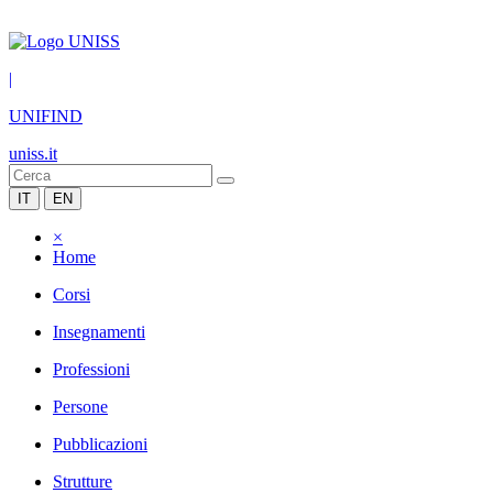
|
UNIFIND
uniss.it
IT
EN
×
Home
Corsi
Insegnamenti
Professioni
Persone
Pubblicazioni
Strutture