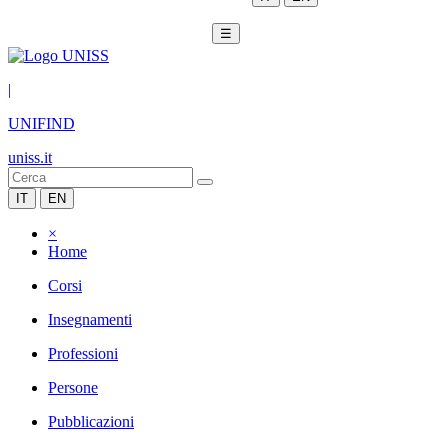
☰
|
UNIFIND
uniss.it
IT
EN
×
Home
Corsi
Insegnamenti
Professioni
Persone
Pubblicazioni