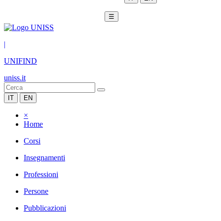
☰
|
UNIFIND
uniss.it
IT
EN
×
Home
Corsi
Insegnamenti
Professioni
Persone
Pubblicazioni