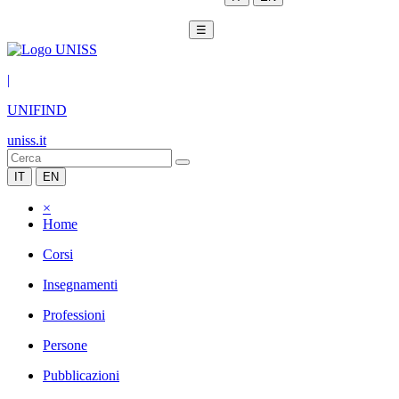
☰
|
UNIFIND
uniss.it
IT
EN
×
Home
Corsi
Insegnamenti
Professioni
Persone
Pubblicazioni