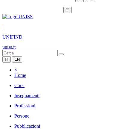
☰
|
UNIFIND
uniss.it
IT
EN
×
Home
Corsi
Insegnamenti
Professioni
Persone
Pubblicazioni