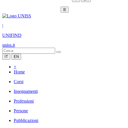
☰
|
UNIFIND
uniss.it
IT
EN
×
Home
Corsi
Insegnamenti
Professioni
Persone
Pubblicazioni