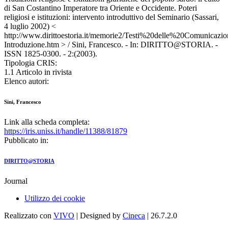
di San Costantino Imperatore tra Oriente e Occidente. Poteri
religiosi e istituzioni: intervento introduttivo del Seminario (Sassari,
4 luglio 2002) <
http://www.dirittoestoria.it/memorie2/Testi%20delle%20Comunicazion
Introduzione.htm > / Sini, Francesco. - In: DIRITTO@STORIA. -
ISSN 1825-0300. - 2:(2003).
Tipologia CRIS:
1.1 Articolo in rivista
Elenco autori:
Sini, Francesco
Link alla scheda completa:
https://iris.uniss.it/handle/11388/81879
Pubblicato in:
DIRITTO@STORIA
Journal
Utilizzo dei cookie
Realizzato con
VIVO
| Designed by
Cineca
| 26.7.2.0