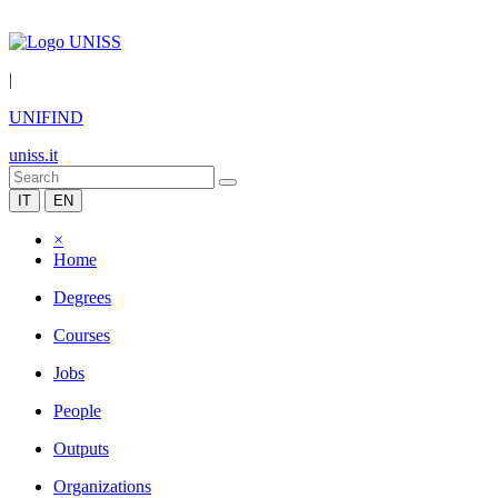
|
UNIFIND
uniss.it
IT
EN
×
Home
Degrees
Courses
Jobs
People
Outputs
Organizations