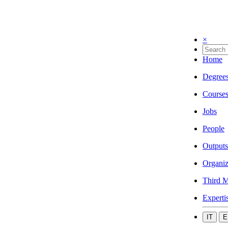
×
Home
Degree
Course
Jobs
People
Outputs
Organiz
Third M
Experti
IT
E