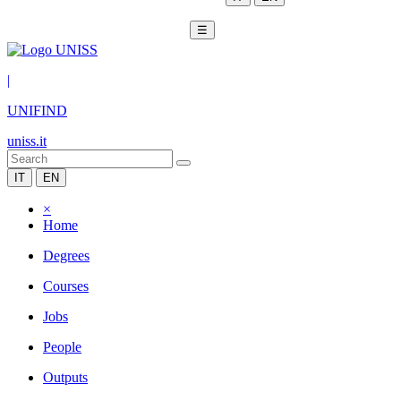
☰
|
UNIFIND
uniss.it
IT
EN
×
Home
Degrees
Courses
Jobs
People
Outputs