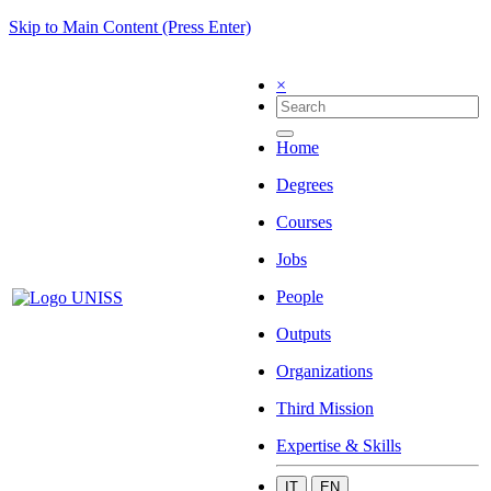
Skip to Main Content (Press Enter)
×
Home
Degrees
Courses
Jobs
People
Outputs
Organizations
Third Mission
Expertise & Skills
IT
EN