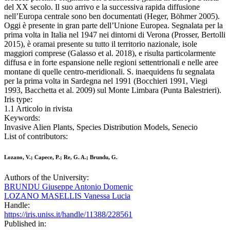
del XX secolo. Il suo arrivo e la successiva rapida diffusione
nell’Europa centrale sono ben documentati (Heger, Böhmer 2005).
Oggi è presente in gran parte dell’Unione Europea. Segnalata per la
prima volta in Italia nel 1947 nei dintorni di Verona (Prosser, Bertolli
2015), è oramai presente su tutto il territorio nazionale, isole
maggiori comprese (Galasso et al. 2018), e risulta particolarmente
diffusa e in forte espansione nelle regioni settentrionali e nelle aree
montane di quelle centro-meridionali. S. inaequidens fu segnalata
per la prima volta in Sardegna nel 1991 (Bocchieri 1991, Viegi
1993, Bacchetta et al. 2009) sul Monte Limbara (Punta Balestrieri).
Iris type:
1.1 Articolo in rivista
Keywords:
Invasive Alien Plants, Species Distribution Models, Senecio
List of contributors:
Lozano, V.; Capece, P.; Re, G. A.; Brundu, G.
Authors of the University:
BRUNDU Giuseppe Antonio Domenic
LOZANO MASELLIS Vanessa Lucia
Handle:
https://iris.uniss.it/handle/11388/228561
Published in: