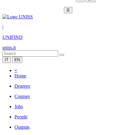
☰
|
UNIFIND
uniss.it
IT
EN
×
Home
Degrees
Courses
Jobs
People
Outputs