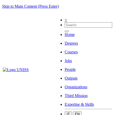
Skip to Main Content (Press Enter)
×
Home
Degrees
Courses
Jobs
People
Outputs
Organizations
Third Mission
Expertise & Skills
IT
EN