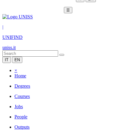
☰
|
UNIFIND
uniss.it
IT
EN
×
Home
Degrees
Courses
Jobs
People
Outputs