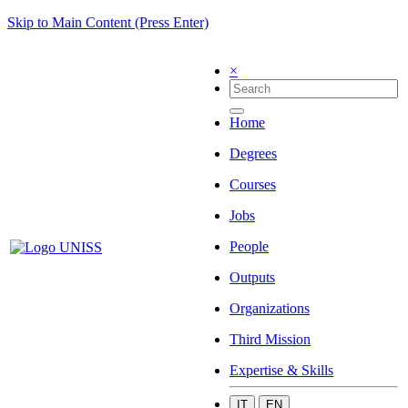
Skip to Main Content (Press Enter)
×
Home
Degrees
Courses
Jobs
People
Outputs
Organizations
Third Mission
Expertise & Skills
IT
EN