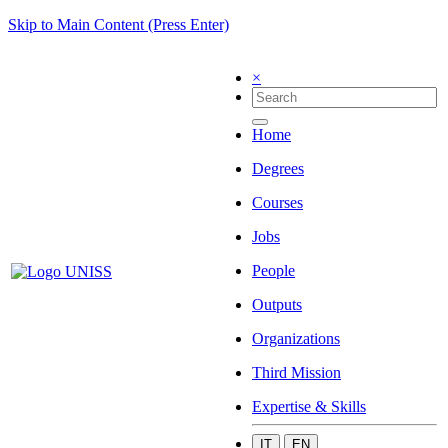
Skip to Main Content (Press Enter)
×
Home
Degrees
Courses
Jobs
People
Outputs
Organizations
Third Mission
Expertise & Skills
IT
EN