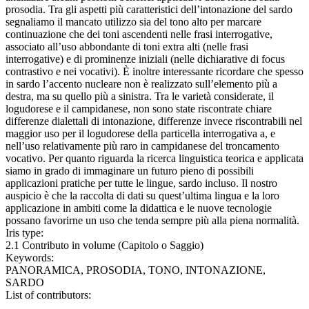
prosodia. Tra gli aspetti più caratteristici dell’intonazione del sardo
segnaliamo il mancato utilizzo sia del tono alto per marcare
continuazione che dei toni ascendenti nelle frasi interrogative,
associato all’uso abbondante di toni extra alti (nelle frasi
interrogative) e di prominenze iniziali (nelle dichiarative di focus
contrastivo e nei vocativi). È inoltre interessante ricordare che spesso
in sardo l’accento nucleare non è realizzato sull’elemento più a
destra, ma su quello più a sinistra. Tra le varietà considerate, il
logudorese e il campidanese, non sono state riscontrate chiare
differenze dialettali di intonazione, differenze invece riscontrabili nel
maggior uso per il logudorese della particella interrogativa a, e
nell’uso relativamente più raro in campidanese del troncamento
vocativo. Per quanto riguarda la ricerca linguistica teorica e applicata
siamo in grado di immaginare un futuro pieno di possibili
applicazioni pratiche per tutte le lingue, sardo incluso. Il nostro
auspicio è che la raccolta di dati su quest’ultima lingua e la loro
applicazione in ambiti come la didattica e le nuove tecnologie
possano favorirne un uso che tenda sempre più alla piena normalità.
Iris type:
2.1 Contributo in volume (Capitolo o Saggio)
Keywords:
PANORAMICA, PROSODIA, TONO, INTONAZIONE,
SARDO
List of contributors: