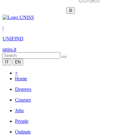
☰
|
UNIFIND
uniss.it
IT
EN
×
Home
Degrees
Courses
Jobs
People
Outputs