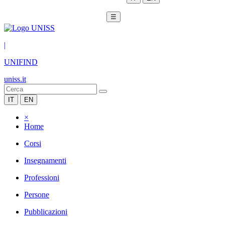
☰
|
UNIFIND
uniss.it
IT
EN
×
Home
Corsi
Insegnamenti
Professioni
Persone
Pubblicazioni