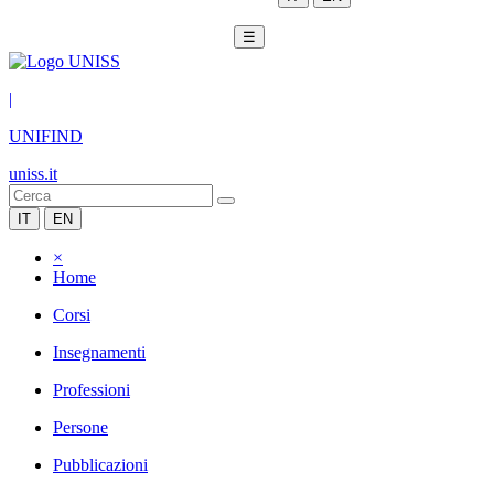
☰
|
UNIFIND
uniss.it
IT
EN
×
Home
Corsi
Insegnamenti
Professioni
Persone
Pubblicazioni