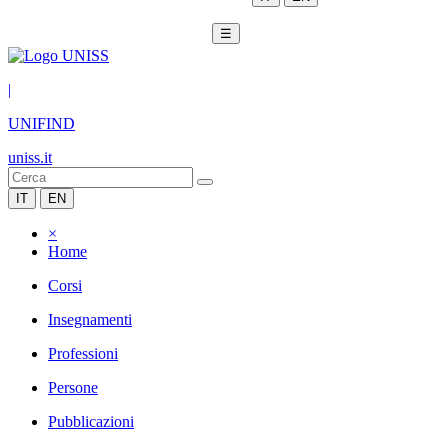
☰
|
UNIFIND
uniss.it
IT
EN
×
Home
Corsi
Insegnamenti
Professioni
Persone
Pubblicazioni