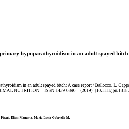
 primary hypoparathyroidism in an adult spayed bitch:
hyroidism in an adult spayed bitch: A case report / Ballocco, I., Cappa
 NUTRITION. - ISSN 1439-0396. - (2019). [10.1111/jpn.1318
; Pirari, Elias; Manunta, Maria Lucia Gabriella M.