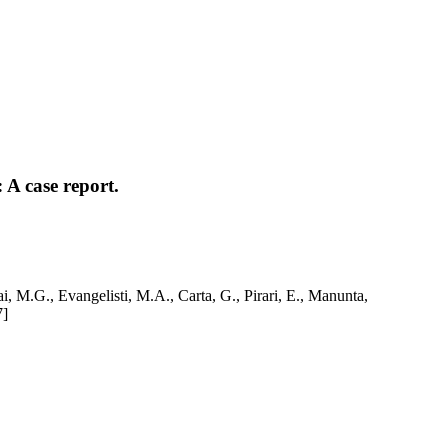
 A case report.
i, M.G., Evangelisti, M.A., Carta, G., Pirari, E., Manunta,
7]