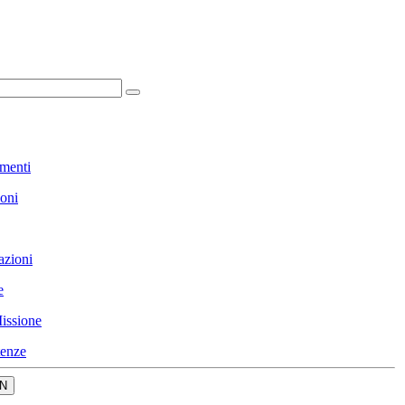
menti
ioni
azioni
e
issione
enze
N