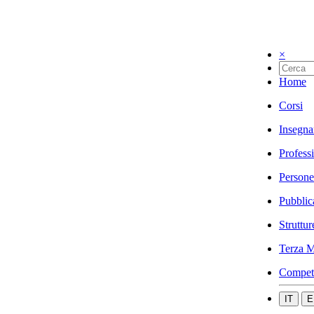
×
Home
Corsi
Insegna
Profess
Persone
Pubblic
Struttur
Terza M
Compet
IT
E