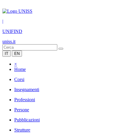
|
UNIFIND
uniss.it
IT
EN
×
Home
Corsi
Insegnamenti
Professioni
Persone
Pubblicazioni
Strutture