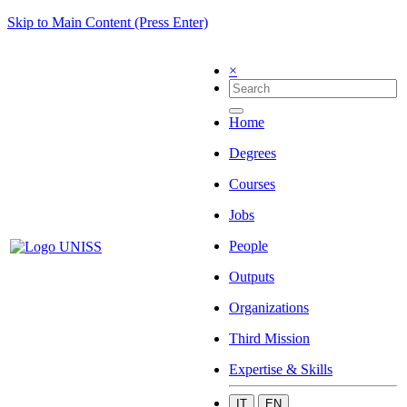
Skip to Main Content (Press Enter)
×
Home
Degrees
Courses
Jobs
People
Outputs
Organizations
Third Mission
Expertise & Skills
IT
EN