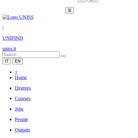
☰
|
UNIFIND
uniss.it
IT
EN
×
Home
Degrees
Courses
Jobs
People
Outputs