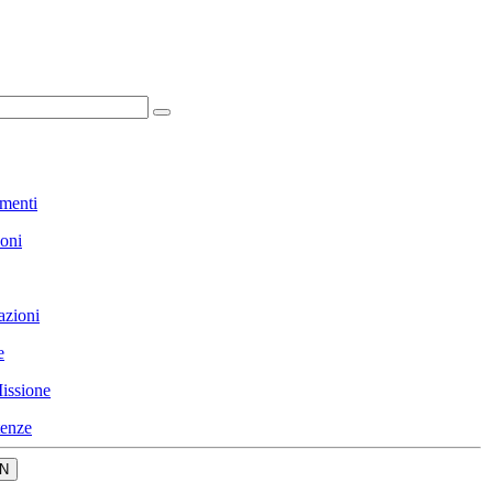
menti
ioni
azioni
e
issione
enze
N