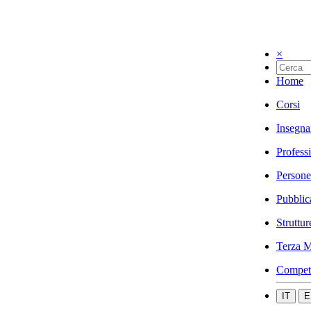
×
Home
Corsi
Insegna
Profess
Persone
Pubblic
Struttur
Terza M
Compet
IT
E