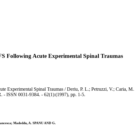
CFS Following Acute Experimental Spinal Traumas
e Experimental Spinal Traumas / Deriu, P. L.; Petruzzi, V.; Caria, M.
SN 0031-9384. - 62(1):(1997), pp. 1-5.
a Francesca; Madeddu, A. SPANU AND G.