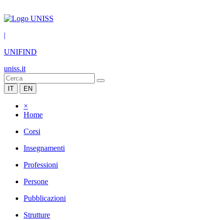
|
UNIFIND
uniss.it
IT
EN
×
Home
Corsi
Insegnamenti
Professioni
Persone
Pubblicazioni
Strutture