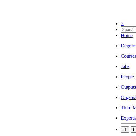
×
Home
Degree
Course
Jobs
People
Outputs
Organiz
Third M
Experti
IT
E