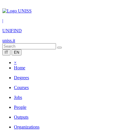
|
UNIFIND
uniss.it
IT
EN
×
Home
Degrees
Courses
Jobs
People
Outputs
Organizations