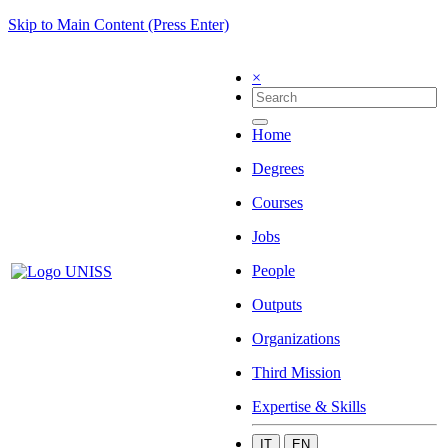
Skip to Main Content (Press Enter)
×
Home
Degrees
Courses
Jobs
People
Outputs
Organizations
Third Mission
Expertise & Skills
IT
EN