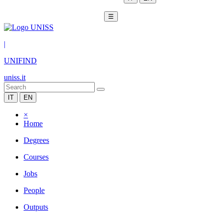
☰
|
UNIFIND
uniss.it
IT
EN
×
Home
Degrees
Courses
Jobs
People
Outputs