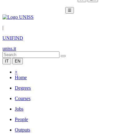
☰
|
UNIFIND
uniss.it
IT
EN
×
Home
Degrees
Courses
Jobs
People
Outputs