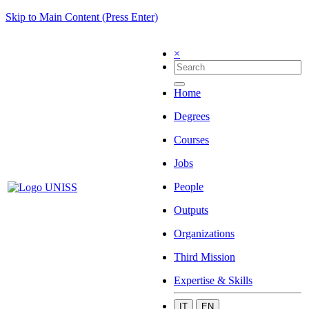
Skip to Main Content (Press Enter)
×
Home
Degrees
Courses
Jobs
People
Outputs
Organizations
Third Mission
Expertise & Skills
IT
EN